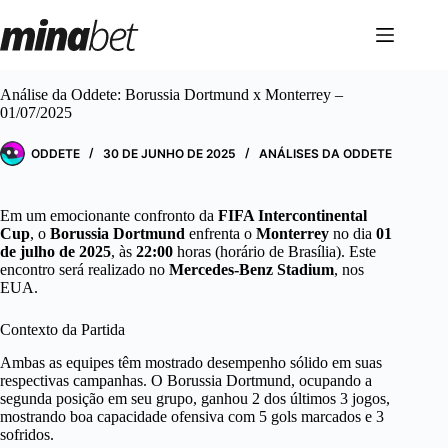
Pular
para
o
conteúdo
Análise da Oddete: Borussia Dortmund x Monterrey –
01/07/2025
ODDETE
30 DE JUNHO DE 2025
ANÁLISES DA ODDETE
Em um emocionante confronto da
FIFA Intercontinental
Cup
, o
Borussia Dortmund
enfrenta o
Monterrey
no dia
01
de julho de 2025
, às
22:00
horas (horário de Brasília). Este
encontro será realizado no
Mercedes-Benz Stadium
, nos
EUA.
Contexto da Partida
Ambas as equipes têm mostrado desempenho sólido em suas
respectivas campanhas. O Borussia Dortmund, ocupando a
segunda posição em seu grupo, ganhou 2 dos últimos 3 jogos,
mostrando boa capacidade ofensiva com 5 gols marcados e 3
sofridos.