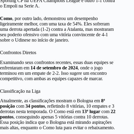
Sporting CP na UEFA Champions League e outro 1-1 contra
o Empoli na Serie A.
Como
, por outro lado, demonstrou um desempenho
ligeiramente melhor, com uma taxa de 54%. Eles sofreram
uma derrota apertada (1-2) contra a Atalanta, mas mostraram
seu poderio ofensivo com uma vitória convincente de 4-1
sobre o Udinese no início de janeiro.
Confrontos Diretos
Examinando seus confrontos recentes, essas duas equipes se
enfrentaram em
14 de setembro de 2024
, onde o jogo
terminou em um empate de 2-2. Isso sugere um encontro
competitivo, com ambas as equipes capazes de marcar.
Classificação na Liga
Atualmente, as classificações mostram o Bologna em
8ª
posição
com
34 pontos
, refletindo 8 vitórias, 10 empates e 3
derrotas nesta temporada. O Como está em
13ª lugar
com
22
pontos
, conseguindo apenas 5 vitórias contra 10 derrotas.
Essa posição indica que o Bologna está mirando aspirações
mais altas, enquanto o Como luta para evitar o rebaixamento.