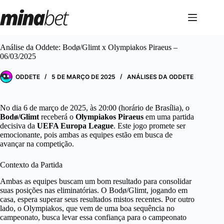
Pular
para
o
conteúdo
Análise da Oddete: Bodø/Glimt x Olympiakos Piraeus –
06/03/2025
ODDETE
5 DE MARÇO DE 2025
ANÁLISES DA ODDETE
No dia 6 de março de 2025, às 20:00 (horário de Brasília), o
Bodø/Glimt
receberá o
Olympiakos Piraeus
em uma partida
decisiva da
UEFA Europa League
. Este jogo promete ser
emocionante, pois ambas as equipes estão em busca de
avançar na competição.
Contexto da Partida
Ambas as equipes buscam um bom resultado para consolidar
suas posições nas eliminatórias. O Bodø/Glimt, jogando em
casa, espera superar seus resultados mistos recentes. Por outro
lado, o Olympiakos, que vem de uma boa sequência no
campeonato, busca levar essa confiança para o campeonato