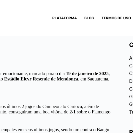
PLATAFORMA
BLOG
TERMOS DE USO
C
A
C
C
r emocionante, marcado para o dia
19 de janeiro de 2025
,
no
Estádio Elcyr Resende de Mendonça
, em Saquarema,
D
G
G
G
nos últimos 2 jogos do Campeonato Carioca, além de
T
nto, conseguiram uma boa vitória de
2-1
sobre o Flamengo,
2 empates em seus últimos jogos, sendo um contra o Bangu
P