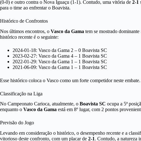
(0-0) e outro contra o Nova Iguaçu (1-1). Contudo, uma vitória de
2-1
s
para o time ao enfrentar o Boavista.
Histórico de Confrontos
Nos últimos encontros, o
Vasco da Gama
tem se mostrado dominante
histórico recente é o seguinte:
2024-01-18: Vasco da Gama 2 – 0 Boavista SC
2023-02-27: Vasco da Gama 4 – 1 Boavista SC
2022-01-29: Vasco da Gama 1 – 1 Boavista SC
2021-06-09: Vasco da Gama 1 – 1 Boavista SC
Esse histórico coloca o Vasco como um forte competidor neste embate.
Classificação na Liga
No Campeonato Carioca, atualmente, o
Boavista SC
ocupa a 5ª posiçã
enquanto o
Vasco da Gama
está em 8º lugar, com 2 pontos provenien
Previsão do Jogo
Levando em consideração o histórico, o desempenho recente e a classi
vitorioso deste confronto, com um placar de
2-1
. Contudo, a natureza 