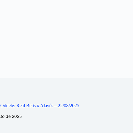
 Oddete: Real Betis x Alavés – 22/08/2025
sto de 2025