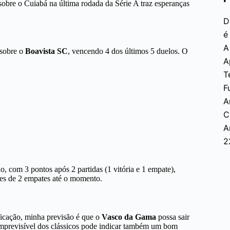
obre o Cuiabá na última rodada da Série A traz esperanças
D
é
A
 sobre o
Boavista SC
, vencendo 4 dos últimos 5 duelos. O
A
T
F
A
C
A
2
o, com 3 pontos após 2 partidas (1 vitória e 1 empate),
tes de 2 empates até o momento.
ficação, minha previsão é que o
Vasco da Gama
possa sair
imprevisível dos clássicos pode indicar também um bom