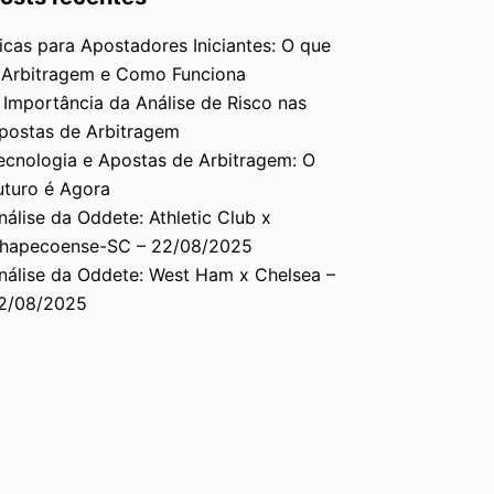
icas para Apostadores Iniciantes: O que
 Arbitragem e Como Funciona
 Importância da Análise de Risco nas
postas de Arbitragem
ecnologia e Apostas de Arbitragem: O
uturo é Agora
nálise da Oddete: Athletic Club x
hapecoense-SC – 22/08/2025
nálise da Oddete: West Ham x Chelsea –
2/08/2025