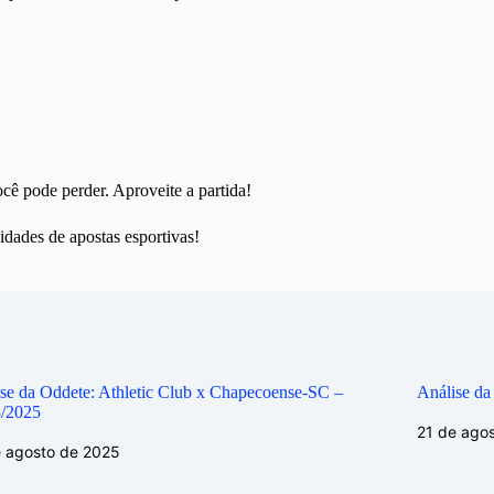
cê pode perder. Aproveite a partida!
idades de apostas esportivas!
se da Oddete: Athletic Club x Chapecoense-SC –
Análise da
8/2025
21 de ago
e agosto de 2025