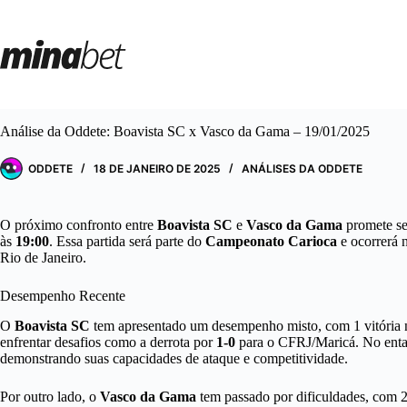
Pular
para
o
conteúdo
Análise da Oddete: Boavista SC x Vasco da Gama – 19/01/2025
ODDETE
18 DE JANEIRO DE 2025
ANÁLISES DA ODDETE
O próximo confronto entre
Boavista SC
e
Vasco da Gama
promete se
às
19:00
. Essa partida será parte do
Campeonato Carioca
e ocorrerá 
Rio de Janeiro.
Desempenho Recente
O
Boavista SC
tem apresentado um desempenho misto, com 1 vitória 
enfrentar desafios como a derrota por
1-0
para o CFRJ/Maricá. No enta
demonstrando suas capacidades de ataque e competitividade.
Por outro lado, o
Vasco da Gama
tem passado por dificuldades, com 