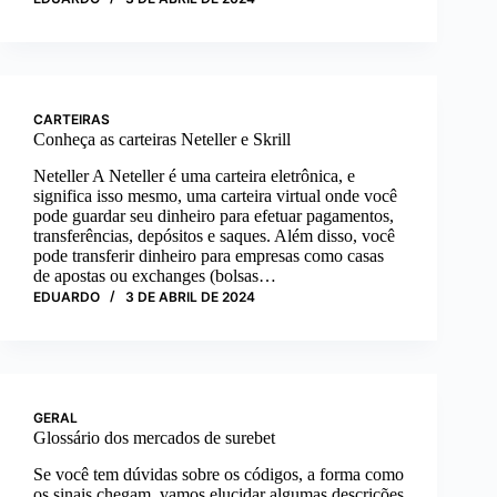
CARTEIRAS
Conheça as carteiras Neteller e Skrill
Neteller A Neteller é uma carteira eletrônica, e
significa isso mesmo, uma carteira virtual onde você
pode guardar seu dinheiro para efetuar pagamentos,
transferências, depósitos e saques. Além disso, você
pode transferir dinheiro para empresas como casas
de apostas ou exchanges (bolsas…
EDUARDO
3 DE ABRIL DE 2024
GERAL
Glossário dos mercados de surebet
Se você tem dúvidas sobre os códigos, a forma como
os sinais chegam, vamos elucidar algumas descrições