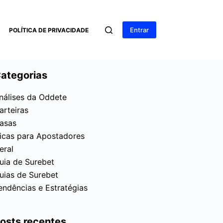
Entrar
POLÍTICA DE PRIVACIDADE
ategorias
nálises da Oddete
arteiras
asas
icas para Apostadores
eral
uia de Surebet
uias de Surebet
endências e Estratégias
osts recentes