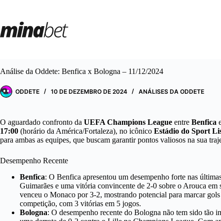
Pular
para
o
conteúdo
Análise da Oddete: Benfica x Bologna – 11/12/2024
ODDETE
10 DE DEZEMBRO DE 2024
ANÁLISES DA ODDETE
O aguardado confronto da
UEFA Champions League
entre
Benfica
17:00
(horário da América/Fortaleza), no icônico
Estádio do Sport Li
para ambas as equipes, que buscam garantir pontos valiosos na sua traj
Desempenho Recente
Benfica
: O Benfica apresentou um desempenho forte nas últimas 
Guimarães e uma vitória convincente de 2-0 sobre o Arouca em 
venceu o Monaco por 3-2, mostrando potencial para marcar gols
competição, com 3 vitórias em 5 jogos.
Bologna
: O desempenho recente do Bologna não tem sido tão i