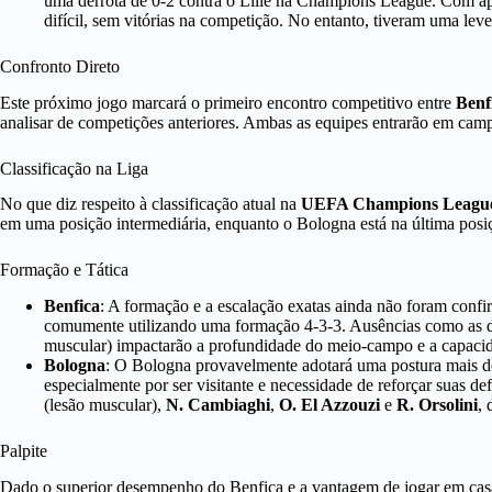
uma derrota de 0-2 contra o Lille na Champions League. Com ap
difícil, sem vitórias na competição. No entanto, tiveram uma le
Confronto Direto
Este próximo jogo marcará o primeiro encontro competitivo entre
Benf
analisar de competições anteriores. Ambas as equipes entrarão em cam
Classificação na Liga
No que diz respeito à classificação atual na
UEFA Champions Leagu
em uma posição intermediária, enquanto o Bologna está na última pos
Formação e Tática
Benfica
: A formação e a escalação exatas ainda não foram confi
comumente utilizando uma formação 4-3-3. Ausências como as
muscular) impactarão a profundidade do meio-campo e a capacid
Bologna
: O Bologna provavelmente adotará uma postura mais de
especialmente por ser visitante e necessidade de reforçar suas de
(lesão muscular),
N. Cambiaghi
,
O. El Azzouzi
e
R. Orsolini
,
Palpite
Dado o superior desempenho do Benfica e a vantagem de jogar em casa