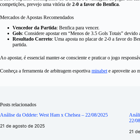
competições, prevejo uma vitória de
2-0 a favor do Benfica
.
Mercados de Apostas Recomendados
Vencedor da Partida
: Benfica para vencer.
Gols
: Considere apostar em “Menos de 3.5 Gols Totais” devido 
Resultado Correto
: Uma aposta no placar de 2-0 a favor do Ben
partida.
Ao apostar, é essencial manter-se consciente e praticar o jogo responsá
Conheça a ferramenta de arbitragem esportiva
minabet
e aproveite ao 
Posts relacionados
Análise da Oddete: West Ham x Chelsea – 22/08/2025
Análi
22/0
21 de agosto de 2025
21 d