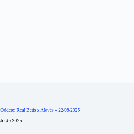
 Oddete: Real Betis x Alavés – 22/08/2025
sto de 2025