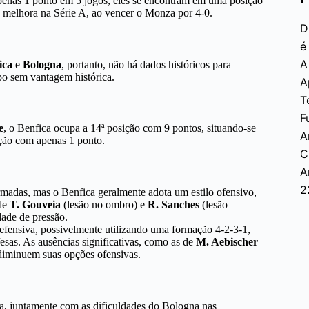
enas 1 ponto em 5 jogos, eles se encontram em uma posição
ve melhora na Série A, ao vencer o Monza por 4-0.
D
é
A
ica
e
Bologna
, portanto, não há dados históricos para
po sem vantagem histórica.
A
T
F
e
, o Benfica ocupa a 14ª posição com 9 pontos, situando-se
A
ição com apenas 1 ponto.
C
A
2
rmadas, mas o Benfica geralmente adota um estilo ofensivo,
 de
T. Gouveia
(lesão no ombro) e
R. Sanches
(lesão
ade de pressão.
fensiva, possivelmente utilizando uma formação 4-2-3-1,
fesas. As ausências significativas, como as de
M. Aebischer
 diminuem suas opções ofensivas.
, juntamente com as dificuldades do Bologna nas