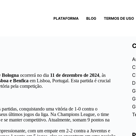
PLATAFORMA
BLOG
TERMOS DE USO
C
A
C
C
e
Bologna
ocorrerá no dia
11 de dezembro de 2024
, às
sboa e Benfica
em Lisboa, Portugal. Esta partida é crucial
D
etória pela competição.
G
G
G
partidas, conquistando uma vitória de 1-0 contra o
T
seus últimos jogos da liga. Na Champions League, o time
 e se manter competitivo. Atualmente, somam 9 pontos na
mpressionante, com um empate em 2-2 contra a Juventus e
P