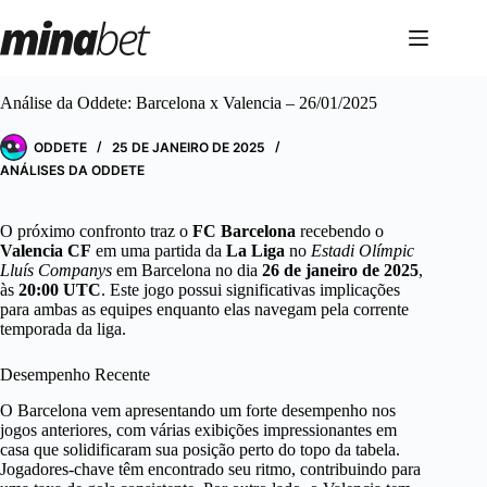
Pular
para
o
conteúdo
Análise da Oddete: Barcelona x Valencia – 26/01/2025
ODDETE
25 DE JANEIRO DE 2025
ANÁLISES DA ODDETE
O próximo confronto traz o
FC Barcelona
recebendo o
Valencia CF
em uma partida da
La Liga
no
Estadi Olímpic
Lluís Companys
em Barcelona no dia
26 de janeiro de 2025
,
às
20:00 UTC
. Este jogo possui significativas implicações
para ambas as equipes enquanto elas navegam pela corrente
temporada da liga.
Desempenho Recente
O Barcelona vem apresentando um forte desempenho nos
jogos anteriores, com várias exibições impressionantes em
casa que solidificaram sua posição perto do topo da tabela.
Jogadores-chave têm encontrado seu ritmo, contribuindo para