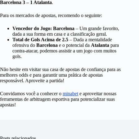
Barcelona 3 – 1 Atalanta
.
Para os mercados de apostas, recomendo o seguinte:
Vencedor do Jogo: Barcelona
– Um grande favorito,
dada a sua forma em casa e a classificação geral.
Total de Gols Acima de 2.5
– Dada a mentalidade
ofensiva do
Barcelona
e o potencial da
Atalanta
para
contra-atacar, podemos assistir a um jogo com muitos
gols.
Não hesite em visitar sua casa de apostas de confiança para as
melhores odds e para garantir uma prática de apostas
responsável. Aproveite a partida!
Convidamos você a conhecer o
minabet
e aproveitar nossas
ferramentas de arbitragem esportiva para potencializar suas
apostas!
Posts relacionados