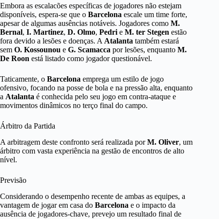
Embora as escalacões específicas de jogadores não estejam
disponíveis, espera-se que o
Barcelona
escale um time forte,
apesar de algumas ausências notáveis. Jogadores como
M.
Bernal
,
I. Martinez
,
D. Olmo
,
Pedri
e
M. ter Stegen
estão
fora devido a lesões e doenças. A
Atalanta
também estará
sem
O. Kossounou
e
G. Scamacca
por lesões, enquanto
M.
De Roon
está listado como jogador questionável.
Taticamente, o
Barcelona
emprega um estilo de jogo
ofensivo, focando na posse de bola e na pressão alta, enquanto
a
Atalanta
é conhecida pelo seu jogo em contra-ataque e
movimentos dinâmicos no terço final do campo.
Árbitro da Partida
A arbitragem deste confronto será realizada por
M. Oliver
, um
árbitro com vasta experiência na gestão de encontros de alto
nível.
Previsão
Considerando o desempenho recente de ambas as equipes, a
vantagem de jogar em casa do
Barcelona
e o impacto da
ausência de jogadores-chave, prevejo um resultado final de