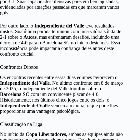
por 3-1. Suas capacidades ofensivas parecem bem ajustadas,
evidenciadas por atuações passadas em que marcaram vários
gols.
Por outro lado, o
Independiente del Valle
teve resultados
mistos. Sua última partida terminou com uma vitória sólida de
2-1 sobre o
Aucas
, mas enfrentaram desafios, incluindo uma
derrota de 4-0 para o Barcelona SC no início deste mês. Essa
inconsistência pode impactar a confiança deles antes deste
confronto crucial.
Confrontos Diretos
Os encontros recentes entre essas duas equipes favorecem o
Independiente del Valle
. No último confronto em 8 de março
de 2025, o Independiente del Valle triunfou sobre o
Barcelona SC
com um convincente placar de 4-0.
Historicamente, nos últimos cinco jogos entre os dois, o
Independiente del Valle
venceu a maioria, o que pode lhes
proporcionar uma vantagem psicológica.
Classificação na Liga
No início da
Copa Libertadores
, ambas as equipes ainda não
pontuaram em seus respectivos grupos. Este jogo representa