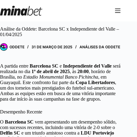
Pular
para
o
conteúdo
Análise da Oddete: Barcelona SC x Independiente del Valle –
01/04/2025
ODDETE
31 DE MARÇO DE 2025
ANÁLISES DA ODDETE
A partida entre
Barcelona SC
e
Independiente del Valle
será
realizada no dia
1º de abril de 2025
, às
20:00
, horário de
Brasília, no
Estadio Monumental Banco Pichincha
, em
Guayaquil. Este confronto faz parte da
Copa Libertadores
,
um dos torneios mais prestigiados do futebol sul-americano.
Ambas as equipes estão em busca de uma vitória importante
para dar início às suas campanhas na fase de grupos.
Desempenho Recente
O
Barcelona SC
vem apresentando um desempenho sólido,
com sucessos recentes, incluindo uma vitória de 2-0 sobre o
Delfin SC
e um triunfo amistoso contra a
LDU Portoviejo