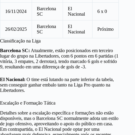
Barcelona
El
16/11/2024
6 x 0
SC
Nacional
Barcelona
El
26/02/2025
Próximo
SC
Nacional
Classificação na Liga
Barcelona SC:
Atualmente, estão posicionados em terceiro
lugar do grupo na Libertadores, com 6 pontos em 6 partidas (1
vitória, 3 empates, 2 derrotas), tendo marcado 6 gols e sofrido
9, resultando em uma diferença de gols de -3.
El Nacional:
O time está lutando na parte inferior da tabela,
sem conseguir ganhar embalo tanto na Liga Pro quanto na
Libertadores.
Escalação e Formação Tática
Detalhes sobre a escalação específica e formações não estão
disponíveis, mas o Barcelona SC normalmente adota um estilo
de jogo ofensivo, aproveitando o apoio do público em casa.
Em contrapartida, o El Nacional pode optar por uma
abordagem mais defensiva, especialmente após os recentes