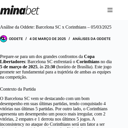
Pular
para
o
conteúdo
Análise da Oddete: Barcelona SC x Corinthians – 05/03/2025
ODDETE
4 DE MARÇO DE 2025
ANÁLISES DA ODDETE
Prepare-se para um dos grandes confrontos da
Copa
Libertadores
: Barcelona SC enfrentará o
Corinthians
no dia
5 de março de 2025
, às
21:30
(horário de Brasília). Este jogo
promete ser fundamental para a trajetória de ambas as equipes
na competição.
Contexto da Partida
O Barcelona SC vem se destacando com um bom
desempenho em suas últimas partidas, tendo conquistado 4
vitórias nas últimas 5 partidas. Por outro lado, o Corinthians
apresenta um desempenho um pouco mais irregular, com 2
vitórias, 2 empates e 1 derrota nos últimos 5 jogos. A
inconsistency no ataque do Corinthians será um fator a ser