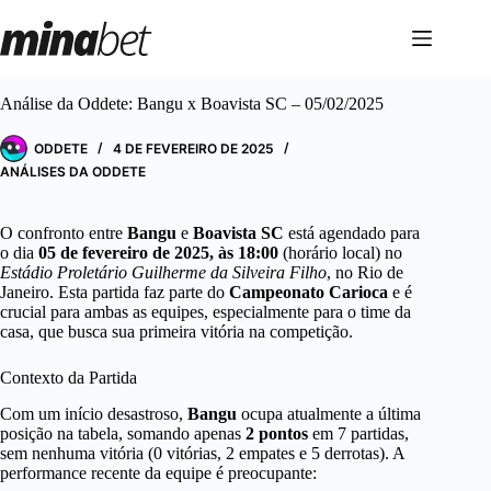
Pular
para
o
conteúdo
Análise da Oddete: Bangu x Boavista SC – 05/02/2025
ODDETE
4 DE FEVEREIRO DE 2025
ANÁLISES DA ODDETE
O confronto entre
Bangu
e
Boavista SC
está agendado para
o dia
05 de fevereiro de 2025, às 18:00
(horário local) no
Estádio Proletário Guilherme da Silveira Filho
, no Rio de
Janeiro. Esta partida faz parte do
Campeonato Carioca
e é
crucial para ambas as equipes, especialmente para o time da
casa, que busca sua primeira vitória na competição.
Contexto da Partida
Com um início desastroso,
Bangu
ocupa atualmente a última
posição na tabela, somando apenas
2 pontos
em 7 partidas,
sem nenhuma vitória (0 vitórias, 2 empates e 5 derrotas). A
performance recente da equipe é preocupante: