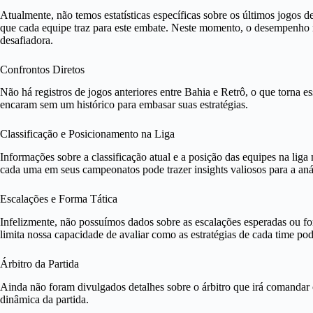
Atualmente, não temos estatísticas específicas sobre os últimos jogos de
que cada equipe traz para este embate. Neste momento, o desempenho re
desafiadora.
Confrontos Diretos
Não há registros de jogos anteriores entre Bahia e Retrô, o que torna e
encaram sem um histórico para embasar suas estratégias.
Classificação e Posicionamento na Liga
Informações sobre a classificação atual e a posição das equipes na li
cada uma em seus campeonatos pode trazer insights valiosos para a aná
Escalações e Forma Tática
Infelizmente, não possuímos dados sobre as escalações esperadas ou for
limita nossa capacidade de avaliar como as estratégias de cada time pod
Árbitro da Partida
Ainda não foram divulgados detalhes sobre o árbitro que irá comandar o
dinâmica da partida.