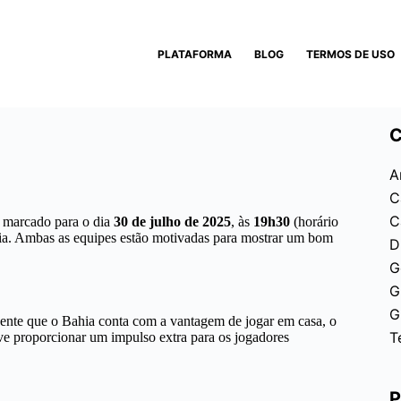
PLATAFORMA
BLOG
TERMOS DE USO
C
A
C
C
 marcado para o dia
30 de julho de 2025
, às
19h30
(horário
ia. Ambas as equipes estão motivadas para mostrar um bom
D
G
G
G
ente que o Bahia conta com a vantagem de jogar em casa, o
T
eve proporcionar um impulso extra para os jogadores
P