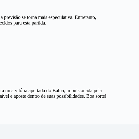
a previsão se torna mais especulativa. Entretanto,
cidos para esta partida.
ara uma vitória apertada do Bahia, impulsionada pela
el e aposte dentro de suas possibilidades. Boa sorte!