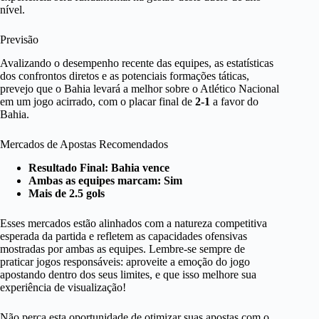
nível.
Previsão
Avalizando o desempenho recente das equipes, as estatísticas
dos confrontos diretos e as potenciais formações táticas,
prevejo que o Bahia levará a melhor sobre o Atlético Nacional
em um jogo acirrado, com o placar final de
2-1
a favor do
Bahia.
Mercados de Apostas Recomendados
Resultado Final: Bahia vence
Ambas as equipes marcam: Sim
Mais de 2.5 gols
Esses mercados estão alinhados com a natureza competitiva
esperada da partida e refletem as capacidades ofensivas
mostradas por ambas as equipes. Lembre-se sempre de
praticar jogos responsáveis: aproveite a emoção do jogo
apostando dentro dos seus limites, e que isso melhore sua
experiência de visualização!
Não perca esta oportunidade de otimizar suas apostas com o