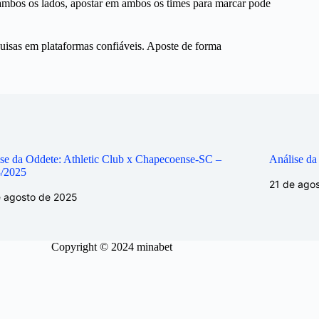
ambos os lados, apostar em ambos os times para marcar pode
uisas em plataformas confiáveis. Aposte de forma
se da Oddete: Athletic Club x Chapecoense-SC –
Análise da
8/2025
21 de ago
e agosto de 2025
Copyright © 2024 minabet