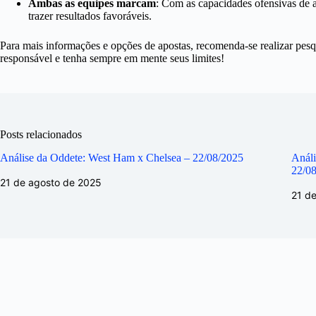
Ambas as equipes marcam
: Com as capacidades ofensivas de 
trazer resultados favoráveis.
Para mais informações e opções de apostas, recomenda-se realizar pesq
responsável e tenha sempre em mente seus limites!
Posts relacionados
Análise da Oddete: West Ham x Chelsea – 22/08/2025
Análi
22/0
21 de agosto de 2025
21 d