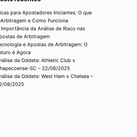
icas para Apostadores Iniciantes: O que
 Arbitragem e Como Funciona
 Importância da Análise de Risco nas
postas de Arbitragem
ecnologia e Apostas de Arbitragem: O
uturo é Agora
nálise da Oddete: Athletic Club x
hapecoense-SC – 22/08/2025
nálise da Oddete: West Ham x Chelsea –
2/08/2025