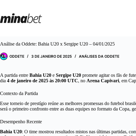
Pular
para
o
conteúdo
Análise da Oddete: Bahia U20 x Sergipe U20 – 04/01/2025
ODDETE
3 DE JANEIRO DE 2025
ANÁLISES DA ODDETE
A partida entre
Bahia U20
e
Sergipe U20
promete agitar os fãs de fut
dia
4 de janeiro de 2025 às 20:00 UTC
, no
Arena Capivari
, em Cap
Contexto da Partida
Esse torneio de prestígio reúne as melhores promessas do futebol brasi
será o primeiro confronto entre as duas equipes no formato da Copa, g
Desempenho Recente
Bahia U20
: O time mostrou resultados mistos nas últimas partidas, 