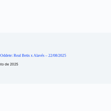
 Oddete: Real Betis x Alavés – 22/08/2025
sto de 2025