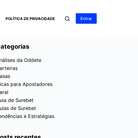
Entrar
POLÍTICA DE PRIVACIDADE
ategorias
nálises da Oddete
arteiras
asas
icas para Apostadores
eral
uia de Surebet
uias de Surebet
endências e Estratégias
osts recentes