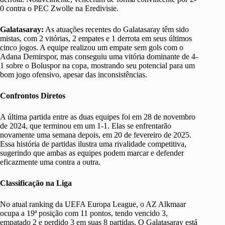
0 contra o PEC Zwolle na Eredivisie.
Galatasaray:
As atuações recentes do Galatasaray têm sido
mistas, com 2 vitórias, 2 empates e 1 derrota em seus últimos
cinco jogos. A equipe realizou um empate sem gols com o
Adana Demirspor, mas conseguiu uma vitória dominante de 4-
1 sobre o Boluspor na copa, mostrando seu potencial para um
bom jogo ofensivo, apesar das inconsistências.
Confrontos Diretos
A última partida entre as duas equipes foi em 28 de novembro
de 2024, que terminou em um 1-1. Elas se enfrentarão
novamente uma semana depois, em 20 de fevereiro de 2025.
Essa história de partidas ilustra uma rivalidade competitiva,
sugerindo que ambas as equipes podem marcar e defender
eficazmente uma contra a outra.
Classificação na Liga
No atual ranking da UEFA Europa League, o AZ Alkmaar
ocupa a 19ª posição com 11 pontos, tendo vencido 3,
empatado 2 e perdido 3 em suas 8 partidas. O Galatasaray está