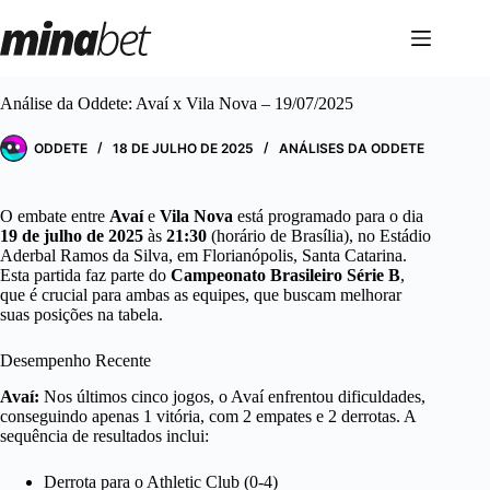
Pular
para
o
conteúdo
Análise da Oddete: Avaí x Vila Nova – 19/07/2025
ODDETE
18 DE JULHO DE 2025
ANÁLISES DA ODDETE
O embate entre
Avaí
e
Vila Nova
está programado para o dia
19 de julho de 2025
às
21:30
(horário de Brasília), no Estádio
Aderbal Ramos da Silva, em Florianópolis, Santa Catarina.
Esta partida faz parte do
Campeonato Brasileiro Série B
,
que é crucial para ambas as equipes, que buscam melhorar
suas posições na tabela.
Desempenho Recente
Avaí:
Nos últimos cinco jogos, o Avaí enfrentou dificuldades,
conseguindo apenas 1 vitória, com 2 empates e 2 derrotas. A
sequência de resultados inclui:
Derrota para o Athletic Club (0-4)