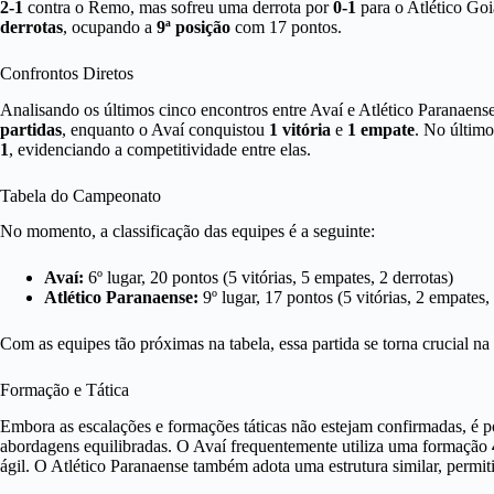
2-1
contra o Remo, mas sofreu uma derrota por
0-1
para o Atlético Goi
derrotas
, ocupando a
9ª posição
com 17 pontos.
Confrontos Diretos
Analisando os últimos cinco encontros entre Avaí e Atlético Paranaense
partidas
, enquanto o Avaí conquistou
1 vitória
e
1 empate
. No últim
1
, evidenciando a competitividade entre elas.
Tabela do Campeonato
No momento, a classificação das equipes é a seguinte:
Avaí:
6º lugar, 20 pontos (5 vitórias, 5 empates, 2 derrotas)
Atlético Paranaense:
9º lugar, 17 pontos (5 vitórias, 2 empates, 
Com as equipes tão próximas na tabela, essa partida se torna crucial n
Formação e Tática
Embora as escalações e formações táticas não estejam confirmadas, é po
abordagens equilibradas. O Avaí frequentemente utiliza uma formação
ágil. O Atlético Paranaense também adota uma estrutura similar, permiti