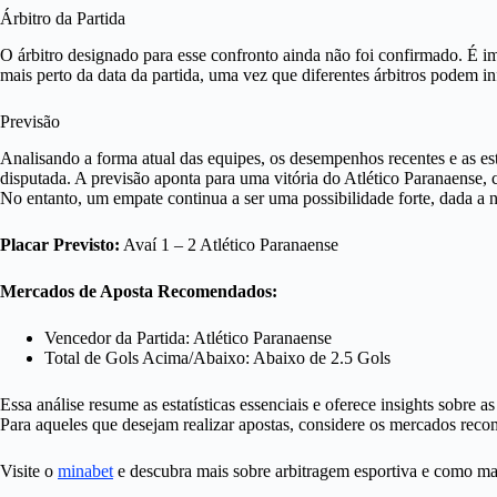
Árbitro da Partida
O árbitro designado para esse confronto ainda não foi confirmado. É i
mais perto da data da partida, uma vez que diferentes árbitros podem i
Previsão
Analisando a forma atual das equipes, os desempenhos recentes e as esta
disputada. A previsão aponta para uma vitória do Atlético Paranaense,
No entanto, um empate continua a ser uma possibilidade forte, dada a 
Placar Previsto:
Avaí 1 – 2 Atlético Paranaense
Mercados de Aposta Recomendados:
Vencedor da Partida: Atlético Paranaense
Total de Gols Acima/Abaixo: Abaixo de 2.5 Gols
Essa análise resume as estatísticas essenciais e oferece insights sobre 
Para aqueles que desejam realizar apostas, considere os mercados reco
Visite o
minabet
e descubra mais sobre arbitragem esportiva e como ma