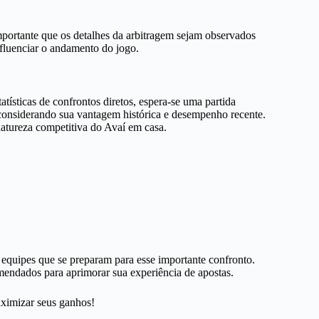
mportante que os detalhes da arbitragem sejam observados
nfluenciar o andamento do jogo.
tísticas de confrontos diretos, espera-se uma partida
 considerando sua vantagem histórica e desempenho recente.
natureza competitiva do Avaí em casa.
as equipes que se preparam para esse importante confronto.
mendados para aprimorar sua experiência de apostas.
ximizar seus ganhos!