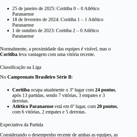
25 de janeiro de 2025: Coritiba 0 – 0 Atlético
Paranaense
18 de fevereiro de 2024: Coritiba 1 – 1 Atlético
Paranaense
1 de outubro de 2023: Coritiba 2 – 0 Atlético
Paranaense
Normalmente, a proximidade das equipes é visível, mas o
Coritiba
leva vantagem com uma vitória recente.
Classificação na Liga
No
Campeonato Brasileiro Série B
:
Coritiba
ocupa atualmente o 3º lugar com
24 pontos
,
após 13 partidas, sendo 7 vitórias, 3 empates e 3
derrotas.
Atlético Paranaense
está em 6º lugar, com
20 pontos
,
com 6 vitórias, 2 empates e 5 derrotas.
Expectativa da Partida
Considerando o desempenho recente de ambas as equipes, as