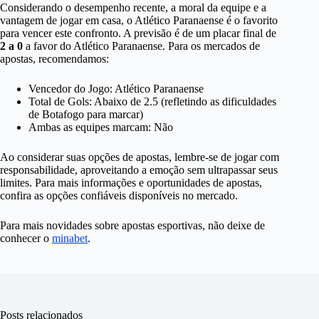
Considerando o desempenho recente, a moral da equipe e a
vantagem de jogar em casa, o Atlético Paranaense é o favorito
para vencer este confronto. A previsão é de um placar final de
2 a 0
a favor do Atlético Paranaense. Para os mercados de
apostas, recomendamos:
Vencedor do Jogo: Atlético Paranaense
Total de Gols: Abaixo de 2.5 (refletindo as dificuldades
de Botafogo para marcar)
Ambas as equipes marcam: Não
Ao considerar suas opções de apostas, lembre-se de jogar com
responsabilidade, aproveitando a emoção sem ultrapassar seus
limites. Para mais informações e oportunidades de apostas,
confira as opções confiáveis disponíveis no mercado.
Para mais novidades sobre apostas esportivas, não deixe de
conhecer o
minabet
.
Posts relacionados