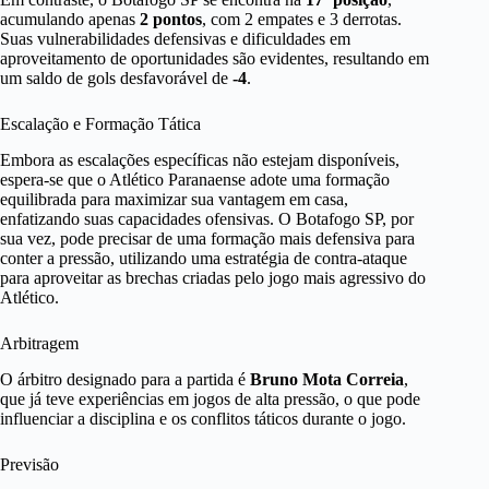
acumulando apenas
2 pontos
, com 2 empates e 3 derrotas.
Suas vulnerabilidades defensivas e dificuldades em
aproveitamento de oportunidades são evidentes, resultando em
um saldo de gols desfavorável de
-4
.
Escalação e Formação Tática
Embora as escalações específicas não estejam disponíveis,
espera-se que o Atlético Paranaense adote uma formação
equilibrada para maximizar sua vantagem em casa,
enfatizando suas capacidades ofensivas. O Botafogo SP, por
sua vez, pode precisar de uma formação mais defensiva para
conter a pressão, utilizando uma estratégia de contra-ataque
para aproveitar as brechas criadas pelo jogo mais agressivo do
Atlético.
Arbitragem
O árbitro designado para a partida é
Bruno Mota Correia
,
que já teve experiências em jogos de alta pressão, o que pode
influenciar a disciplina e os conflitos táticos durante o jogo.
Previsão