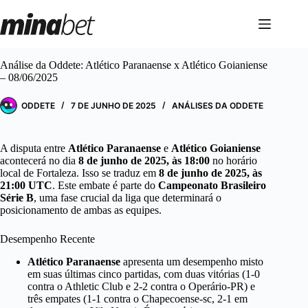
Pular
para
o
conteúdo
Análise da Oddete: Atlético Paranaense x Atlético Goianiense
– 08/06/2025
ODDETE
7 DE JUNHO DE 2025
ANÁLISES DA ODDETE
A disputa entre
Atlético Paranaense
e
Atlético Goianiense
acontecerá no dia
8 de junho de 2025, às 18:00
no horário
local de Fortaleza. Isso se traduz em
8 de junho de 2025, às
21:00 UTC
. Este embate é parte do
Campeonato Brasileiro
Série B
, uma fase crucial da liga que determinará o
posicionamento de ambas as equipes.
Desempenho Recente
Atlético Paranaense
apresenta um desempenho misto
em suas últimas cinco partidas, com duas vitórias (1-0
contra o Athletic Club e 2-2 contra o Operário-PR) e
três empates (1-1 contra o Chapecoense-sc, 2-1 em