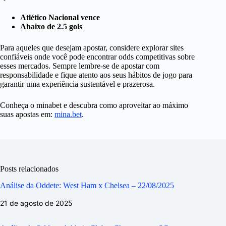
Atlético Nacional vence
Abaixo de 2.5 gols
Para aqueles que desejam apostar, considere explorar sites
confiáveis onde você pode encontrar odds competitivas sobre
esses mercados. Sempre lembre-se de apostar com
responsabilidade e fique atento aos seus hábitos de jogo para
garantir uma experiência sustentável e prazerosa.
Conheça o minabet e descubra como aproveitar ao máximo
suas apostas em:
mina.bet
.
Posts relacionados
Análise da Oddete: West Ham x Chelsea – 22/08/2025
21 de agosto de 2025