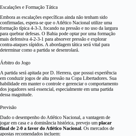
Escalações e Formação Tática
Embora as escalações específicas ainda não tenham sido
confirmadas, espera-se que o Atlético Nacional utilize uma
formação típica 4-3-3, focando na pressão e no uso da largura
para quebrar defesas. O Bahia pode optar por uma formação
mais defensiva 4-2-3-1 para absorver pressão e explorar
contra-ataques rápidos. A abordagem tática será vital para
determinar como a partida se desenrolará.
Árbitro do Jogo
A partida será apitada por D. Herrera, que possui experiência
em conduzir jogos de alta pressão na Copa Libertadores. Sua
habilidade em manter o controle e gerenciar o comportamento
dos jogadores será essencial, especialmente em uma partida
dessa magnitude.
Previsão
Dado o desempenho do Atlético Nacional, a vantagem de
jogar em casa e a dominância histórica, prevejo um
placar
final de 2-0 a favor do Atlético Nacional
. Os mercados de
apostas recomendados incluem: