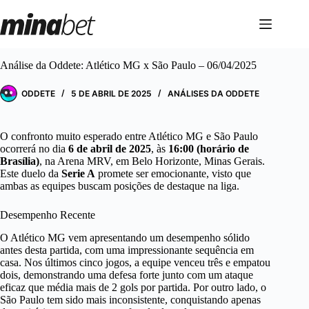
Pular
para
o
conteúdo
Análise da Oddete: Atlético MG x São Paulo – 06/04/2025
ODDETE
5 DE ABRIL DE 2025
ANÁLISES DA ODDETE
O confronto muito esperado entre Atlético MG e São Paulo
ocorrerá no dia
6 de abril de 2025
, às
16:00 (horário de
Brasília)
, na Arena MRV, em Belo Horizonte, Minas Gerais.
Este duelo da
Serie A
promete ser emocionante, visto que
ambas as equipes buscam posições de destaque na liga.
Desempenho Recente
O Atlético MG vem apresentando um desempenho sólido
antes desta partida, com uma impressionante sequência em
casa. Nos últimos cinco jogos, a equipe venceu três e empatou
dois, demonstrando uma defesa forte junto com um ataque
eficaz que média mais de 2 gols por partida. Por outro lado, o
São Paulo tem sido mais inconsistente, conquistando apenas