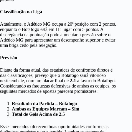
Classificação na Liga
Atualmente, o Atlético MG ocupa a 20ª posição com 2 pontos,
enquanto o Botafogo está em 11º lugar com 5 pontos. A
discrepância na pontuação pode aumentar a pressão sobre o
Atlético MG para apresentar um desempenho superior e evitar
uma briga cedo pela relegação.
Previsão
Diante da forma atual, das estatísticas de confrontos diretos e
das classificações, prevejo que o Botafogo sairá vitorioso
neste embate, com um placar final de
2-1
a favor do Botafogo.
Considerando as fraquezas defensivas de ambas as equipes, os
seguintes mercados de apostas parecem promissores:
Resultado da Partida – Botafogo
Ambas as Equipes Marcam – Sim
Total de Gols Acima de 2.5
Esses mercados oferecem boas oportunidades conforme as
dinâmicas previstas para a partida. Lembre-se sempre de