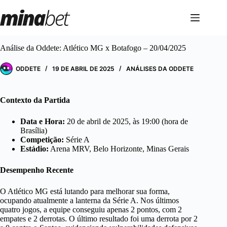
Pular
para
o
conteúdo
Análise da Oddete: Atlético MG x Botafogo – 20/04/2025
ODDETE
19 DE ABRIL DE 2025
ANÁLISES DA ODDETE
Contexto da Partida
Data e Hora:
20 de abril de 2025, às 19:00 (hora de
Brasília)
Competição:
Série A
Estádio:
Arena MRV, Belo Horizonte, Minas Gerais
Desempenho Recente
O Atlético MG está lutando para melhorar sua forma,
ocupando atualmente a lanterna da Série A. Nos últimos
quatro jogos, a equipe conseguiu apenas 2 pontos, com 2
empates e 2 derrotas. O último resultado foi uma derrota por 2