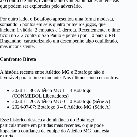
a 0 contra o Santos, evidenciando vulnerabilidades defensivas
que podem ser exploradas pelo adversário.
Por outro lado, o Botafogo apresentou uma forma modesta,
somando 5 pontos em seus quatro primeiros jogos, que
incluem 1 vitória, 2 empates e 1 derrota. Recentemente, o time
ficou no 2-2 contra o São Paulo e perdeu por 1-0 para o RB
Bragantino, caracterizando um desempenho algo equilibrado,
mas inconsistente.
Confronto Direto
A história recente entre Atlético MG e Botafogo não é
favorável para o time mandante. Nos últimos cinco encontros:
2024-11-30: Atlético MG 1 – 3 Botafogo
(CONMEBOL Libertadores)
2024-11-20: Atlético MG 0 – 0 Botafogo (Série A)
2024-07-07: Botafogo 3 – 0 Atlético MG (Série A)
Esse histórico destaca a dominância do Botafogo,
particularmente em partidas mais recentes, o que pode
impactar a confiança da equipe do Atlético MG para esta
partida.