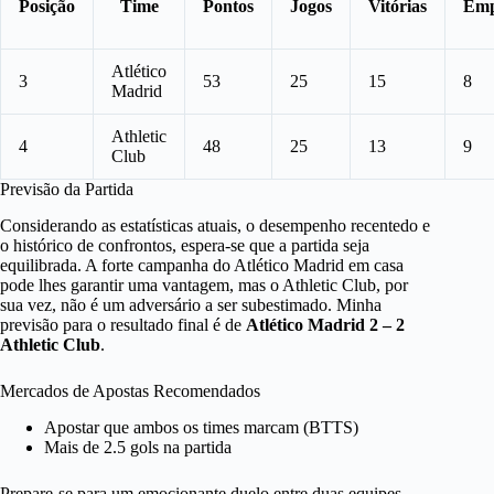
Posição
Time
Pontos
Jogos
Vitórias
Emp
Atlético
3
53
25
15
8
Madrid
Athletic
4
48
25
13
9
Club
Previsão da Partida
Considerando as estatísticas atuais, o desempenho recentedo e
o histórico de confrontos, espera-se que a partida seja
equilibrada. A forte campanha do Atlético Madrid em casa
pode lhes garantir uma vantagem, mas o Athletic Club, por
sua vez, não é um adversário a ser subestimado. Minha
previsão para o resultado final é de
Atlético Madrid 2 – 2
Athletic Club
.
Mercados de Apostas Recomendados
Apostar que ambos os times marcam (BTTS)
Mais de 2.5 gols na partida
Prepare-se para um emocionante duelo entre duas equipes