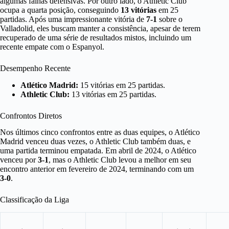
algumas falhas defensivas. Por outro lado, o Athletic Club
ocupa a quarta posição, conseguindo
13 vitórias
em 25
partidas. Após uma impressionante vitória de
7-1
sobre o
Valladolid, eles buscam manter a consistência, apesar de terem
recuperado de uma série de resultados mistos, incluindo um
recente empate com o Espanyol.
Desempenho Recente
Atlético Madrid:
15 vitórias em 25 partidas.
Athletic Club:
13 vitórias em 25 partidas.
Confrontos Diretos
Nos últimos cinco confrontos entre as duas equipes, o Atlético
Madrid venceu duas vezes, o Athletic Club também duas, e
uma partida terminou empatada. Em abril de 2024, o Atlético
venceu por
3-1
, mas o Athletic Club levou a melhor em seu
encontro anterior em fevereiro de 2024, terminando com um
3-0
.
Classificação da Liga