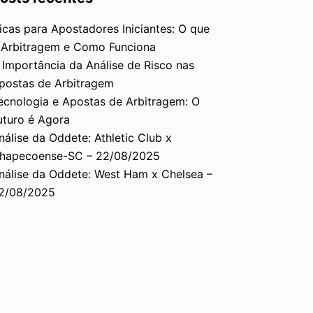
icas para Apostadores Iniciantes: O que
 Arbitragem e Como Funciona
 Importância da Análise de Risco nas
postas de Arbitragem
ecnologia e Apostas de Arbitragem: O
uturo é Agora
nálise da Oddete: Athletic Club x
hapecoense-SC – 22/08/2025
nálise da Oddete: West Ham x Chelsea –
2/08/2025