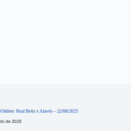
 Oddete: Real Betis x Alavés – 22/08/2025
sto de 2025