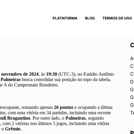
PLATAFORMA
BLOG
TERMOS DE USO
C
A
C
C
e novembro de 2024
, às
19:30
(UTC-3), no Estádio Antônio
o
Palmeiras
busca consolidar sua posição no topo da tabela,
D
rie A do Campeonato Brasileiro.
G
G
G
reocupante, somando apenas
26 pontos
e ocupando a última
T
uins, com uma vitória em 34 partidas, incluindo uma recente
ull Bragantino
. Por outro lado, o
Palmeiras
, segundo
e, com 2 vitórias nos últimos 5 jogos, incluindo uma vitória
e o
Grêmio
.
P