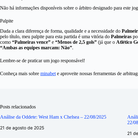
Não há informações disponíveis sobre o árbitro designado para este jog
Palpite
Dada a clara diferença de forma, qualidade e a necessidade do
Palmeir
pelo título, meu palpite para esta partida é uma vitória do
Palmeiras
po
como
“Palmeiras vence”
e
“Menos de 2,5 gols”
(já que o
Atlético G
“Ambas as equipes marcam: Não”
.
Lembre-se de praticar um jogo responsável!
Conheça mais sobre
minabet
e aproveite nossas ferramentas de arbitra
Posts relacionados
Análise da Oddete: West Ham x Chelsea – 22/08/2025
Análi
22/0
21 de agosto de 2025
21 d