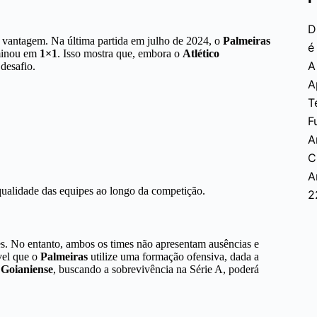
D
 vantagem. Na última partida em julho de 2024, o
Palmeiras
é
rminou em
1×1
. Isso mostra que, embora o
Atlético
A
desafio.
A
T
F
A
C
A
 qualidade das equipes ao longo da competição.
2
es. No entanto, ambos os times não apresentam ausências e
vel que o
Palmeiras
utilize uma formação ofensiva, dada a
 Goianiense
, buscando a sobrevivência na Série A, poderá