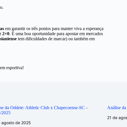
o.
as
em garantir os três pontos para manter viva a esperança
r
2×0
. É uma boa oportunidade para apostar em mercados
oianiense
tem dificuldades de marcar) ou também em
gem esportiva!
se da Oddete: Athletic Club x Chapecoense-SC –
Análise da
8/2025
21 de ago
e agosto de 2025