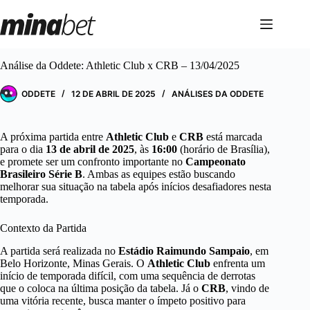
Pular
para
o
conteúdo
Análise da Oddete: Athletic Club x CRB – 13/04/2025
ODDETE
12 DE ABRIL DE 2025
ANÁLISES DA ODDETE
A próxima partida entre
Athletic Club
e
CRB
está marcada
para o dia
13 de abril de 2025
, às
16:00
(horário de Brasília),
e promete ser um confronto importante no
Campeonato
Brasileiro Série B
. Ambas as equipes estão buscando
melhorar sua situação na tabela após inícios desafiadores nesta
temporada.
Contexto da Partida
A partida será realizada no
Estádio Raimundo Sampaio
, em
Belo Horizonte, Minas Gerais. O
Athletic Club
enfrenta um
início de temporada difícil, com uma sequência de derrotas
que o coloca na última posição da tabela. Já o
CRB
, vindo de
uma vitória recente, busca manter o ímpeto positivo para