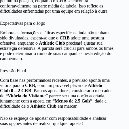
penúltima posição, enquanto o
CRB
se encontra
confortavelmente na parte média da tabela. Isso reflete as
dificuldades enfrentadas por uma equipe em relação à outra.
Expectativas para o Jogo
Embora as formações e táticas específicas ainda não tenham
sido divulgadas, espera-se que o
CRB
adote uma postura
ofensiva, enquanto o
Athletic Club
precisará ajustar sua
estratégia defensiva. A partida será crucial para ambos os times
e pode determinar o rumo de suas campanhas nesta edição do
campeonato.
Previsão Final
Com base nas performances recentes, a previsão aponta uma
vitória para o
CRB
, com um provável placar de
Athletic
Club 0 – 2 CRB
. Para os apostadores, considerar o mercado
de
“Vitória do Visitante”
parece ser uma opção acertada,
juntamente com a aposta em
“Menos de 2.5 Gols”
, dada a
dificuldade de o
Athletic Club
em marcar.
Não se esqueça de apostar com responsabilidade e analisar
suas opções antes de realizar qualquer aposta!