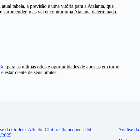
atual tabela, a previsão é uma vitória para a Atalanta, que
e surpreender, mas vai encontrar uma Atalanta determinada.
Bet
para as últimas odds e oportunidades de apostas em torno
 estar ciente de seus limites.
se da Oddete: Athletic Club x Chapecoense-SC –
Análise da
8/2025