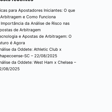
icas para Apostadores Iniciantes: O que
 Arbitragem e Como Funciona
 Importância da Análise de Risco nas
postas de Arbitragem
ecnologia e Apostas de Arbitragem: O
uturo é Agora
nálise da Oddete: Athletic Club x
hapecoense-SC – 22/08/2025
nálise da Oddete: West Ham x Chelsea –
2/08/2025