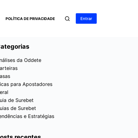
Entrar
POLÍTICA DE PRIVACIDADE
ategorias
nálises da Oddete
arteiras
asas
icas para Apostadores
eral
uia de Surebet
uias de Surebet
endências e Estratégias
osts recentes