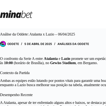
Pular
para
o
conteúdo
Análise da Oddete: Atalanta x Lazio – 06/04/2025
ODDETE
5 DE ABRIL DE 2025
ANÁLISES DA ODDETE
O confronto da Serie A entre
Atalanta
e
Lazio
promete ser um espetác
às
10:00
(horário de Brasília), no
Gewiss Stadium
, em Bergamo.
Contexto da Partida
Ambas as equipes estão lutando por pontos vitais para garantir uma boa c
enquanto a Lazio busca melhorar sua posição na tabela, atualmente ocu
Desempenho Recente
A Atalanta, apesar de ter enfrentado alguns altos e baixos, se destaca 