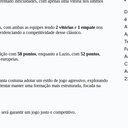
frentado dificuldades, com apenas uma vitória nos últimos
D
é
A
dos, com ambas as equipes tendo
2 vitórias
e
1 empate
nos
evidenciando a competitividade desse clássico.
A
T
F
osição com
58 pontos
, enquanto a Lazio, com
52 pontos
,
A
 europeias.
C
A
2
anta costuma adotar um estilo de jogo agressivo, explorando
 tentar manter uma formação mais estruturada, focada na
 será garantir um jogo justo e competitivo.