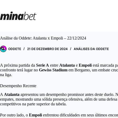
Pular
para
o
conteúdo
Análise da Oddete: Atalanta x Empoli – 22/12/2024
ODDETE
21 DE DEZEMBRO DE 2024
ANÁLISES DA ODDETE
A próxima partida da
Serie A
entre
Atalanta
e
Empoli
está marcada p
confronto terá lugar no
Gewiss Stadium
em Bergamo, um embate crucia
na liga.
Desempenho Recente
A
Atalanta
apresentou um desempenho promissor antes deste duelo. Nos
empates, mostrando uma sólida presença ofensiva, além de uma defesa 
competitivos na parte superior da tabela.
Por outro lado, o
Empoli
enfrentou dificuldades em seus últimos encon