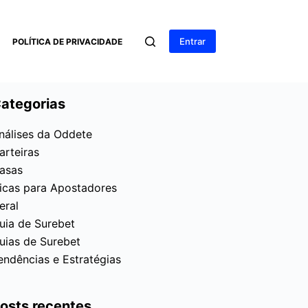
Entrar
POLÍTICA DE PRIVACIDADE
ategorias
nálises da Oddete
arteiras
asas
icas para Apostadores
eral
uia de Surebet
uias de Surebet
endências e Estratégias
osts recentes