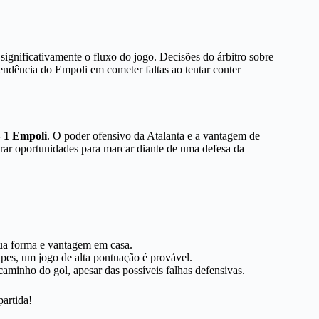
 significativamente o fluxo do jogo. Decisões do árbitro sobre
 tendência do Empoli em cometer faltas ao tentar conter
– 1 Empoli
. O poder ofensivo da Atalanta e a vantagem de
rar oportunidades para marcar diante de uma defesa da
sua forma e vantagem em casa.
es, um jogo de alta pontuação é provável.
aminho do gol, apesar das possíveis falhas defensivas.
partida!