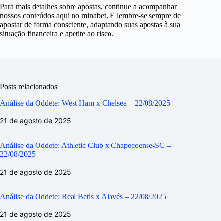
Para mais detalhes sobre apostas, continue a acompanhar
nossos conteúdos aqui no minabet. E lembre-se sempre de
apostar de forma consciente, adaptando suas apostas à sua
situação financeira e apetite ao risco.
Posts relacionados
Análise da Oddete: West Ham x Chelsea – 22/08/2025
21 de agosto de 2025
Análise da Oddete: Athletic Club x Chapecoense-SC –
22/08/2025
21 de agosto de 2025
Análise da Oddete: Real Betis x Alavés – 22/08/2025
21 de agosto de 2025