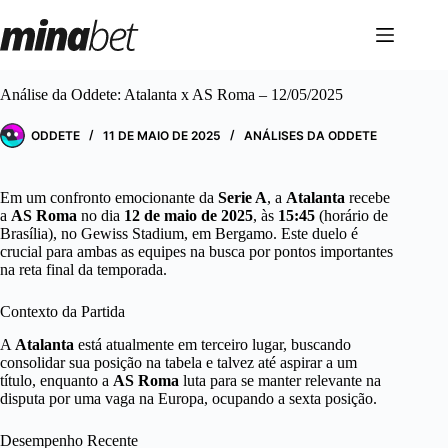
Pular
para
o
conteúdo
Análise da Oddete: Atalanta x AS Roma – 12/05/2025
ODDETE
11 DE MAIO DE 2025
ANÁLISES DA ODDETE
Em um confronto emocionante da
Serie A
, a
Atalanta
recebe
a
AS Roma
no dia
12 de maio de 2025
, às
15:45
(horário de
Brasília), no Gewiss Stadium, em Bergamo. Este duelo é
crucial para ambas as equipes na busca por pontos importantes
na reta final da temporada.
Contexto da Partida
A
Atalanta
está atualmente em terceiro lugar, buscando
consolidar sua posição na tabela e talvez até aspirar a um
título, enquanto a
AS Roma
luta para se manter relevante na
disputa por uma vaga na Europa, ocupando a sexta posição.
Desempenho Recente