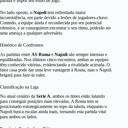
partida e impor seu estilo de jogo.
No lado oposto, o
Napoli
tem enfrentado maior
inconsistência, em parte devido a lesões de jogadores-chave.
Contudo, a equipe ainda é reconhecida por seu potencial
ofensivo, e se conseguirem encontrar o seu ritmo, poderão ser
uma ameaça a qualquer adversário.
Histórico de Confrontos
As partidas entre
AS Roma
e
Napoli
são sempre intensas e
equilibradas. Nos últimos cinco encontros, ambas as equipes
têm conhecido vitórias, evidenciando a rivalidade acirrada. O
fator casa pode dar uma leve vantagem à Roma, mas o Napoli
brigará para faze-la valer.
Classificação na Liga
No atual cenário da
Serie A
, ambos os times estão lutando
para conseguir posições mais elevadas. A Roma tem se
posicionado estrategicamente no topo da tabela, enquanto o
Napoli busca escalar ainda mais, tornando esta partida vital
para ambos os lados.