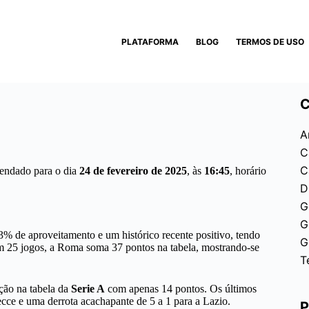
PLATAFORMA
BLOG
TERMOS DE USO
C
A
C
C
endado para o dia
24 de fevereiro de 2025
, às
16:45
, horário
D
G
G
de aproveitamento e um histórico recente positivo, tendo
G
em 25 jogos, a Roma soma 37 pontos na tabela, mostrando-se
T
ção na tabela da
Serie A
com apenas 14 pontos. Os últimos
cce e uma derrota acachapante de 5 a 1 para a Lazio.
P