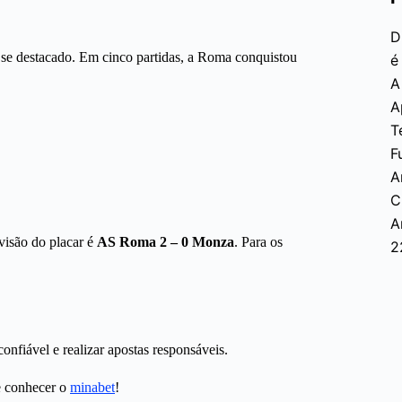
D
se destacado. Em cinco partidas, a Roma conquistou
é
A
A
T
F
A
C
A
visão do placar é
AS Roma 2 – 0 Monza
. Para os
2
onfiável e realizar apostas responsáveis.
de conhecer o
minabet
!