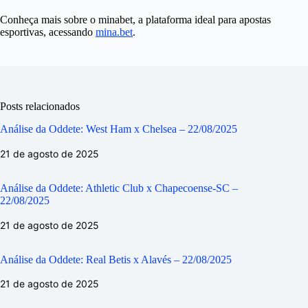
Conheça mais sobre o minabet, a plataforma ideal para apostas
esportivas, acessando
mina.bet
.
Posts relacionados
Análise da Oddete: West Ham x Chelsea – 22/08/2025
21 de agosto de 2025
Análise da Oddete: Athletic Club x Chapecoense-SC –
22/08/2025
21 de agosto de 2025
Análise da Oddete: Real Betis x Alavés – 22/08/2025
21 de agosto de 2025