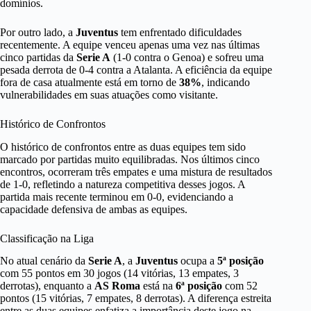
domínios.
Por outro lado, a
Juventus
tem enfrentado dificuldades
recentemente. A equipe venceu apenas uma vez nas últimas
cinco partidas da
Serie A
(1-0 contra o Genoa) e sofreu uma
pesada derrota de 0-4 contra a Atalanta. A eficiência da equipe
fora de casa atualmente está em torno de
38%
, indicando
vulnerabilidades em suas atuações como visitante.
Histórico de Confrontos
O histórico de confrontos entre as duas equipes tem sido
marcado por partidas muito equilibradas. Nos últimos cinco
encontros, ocorreram três empates e uma mistura de resultados
de 1-0, refletindo a natureza competitiva desses jogos. A
partida mais recente terminou em 0-0, evidenciando a
capacidade defensiva de ambas as equipes.
Classificação na Liga
No atual cenário da
Serie A
, a
Juventus
ocupa a
5ª posição
com 55 pontos em 30 jogos (14 vitórias, 13 empates, 3
derrotas), enquanto a
AS Roma
está na
6ª posição
com 52
pontos (15 vitórias, 7 empates, 8 derrotas). A diferença estreita
entre as duas equipes enfatiza a importância deste jogo na