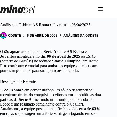
Pular
para
o
conteúdo
Análise da Oddete: AS Roma x Juventus – 06/04/2025
ODDETE
5 DE ABRIL DE 2025
ANÁLISES DA ODDETE
O tão aguardado duelo da
Serie A
entre
AS Roma
e
Juventus
acontecerá no dia
06 de abril de 2025 às 15:45
(horário de Brasília) no icônico
Stadio Olimpico
, em Roma.
Este confronto é crucial para ambas as equipes que buscam
pontos importantes para suas posições na tabela.
Desempenho Recente
A
AS Roma
vem demonstrando um sólido desempenho
recentemente, tendo conquistado vitórias em suas últimas duas
partidas da
Serie A
, incluindo um triunfo por 1-0 sobre o
Lecce e um resultado semelhante contra o Cagliari.
Atualmente, a equipe possui uma eficiência de cerca de
63%
em casa, o que sugere uma forte vantagem jogando em seus