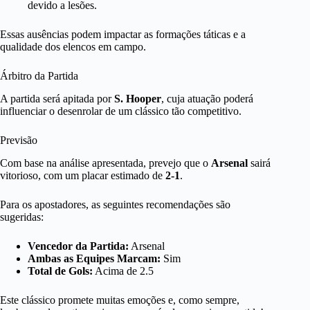
devido a lesões.
Essas ausências podem impactar as formações táticas e a
qualidade dos elencos em campo.
Árbitro da Partida
A partida será apitada por
S. Hooper
, cuja atuação poderá
influenciar o desenrolar de um clássico tão competitivo.
Previsão
Com base na análise apresentada, prevejo que o
Arsenal
sairá
vitorioso, com um placar estimado de
2-1
.
Para os apostadores, as seguintes recomendações são
sugeridas:
Vencedor da Partida:
Arsenal
Ambas as Equipes Marcam:
Sim
Total de Gols:
Acima de 2.5
Este clássico promete muitas emoções e, como sempre,