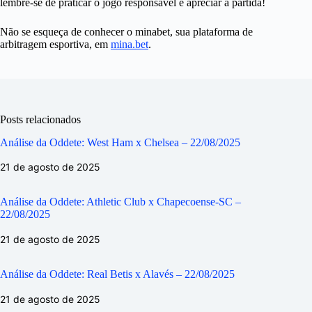
lembre-se de praticar o jogo responsável e apreciar a partida!
Não se esqueça de conhecer o minabet, sua plataforma de
arbitragem esportiva, em
mina.bet
.
Posts relacionados
Análise da Oddete: West Ham x Chelsea – 22/08/2025
21 de agosto de 2025
Análise da Oddete: Athletic Club x Chapecoense-SC –
22/08/2025
21 de agosto de 2025
Análise da Oddete: Real Betis x Alavés – 22/08/2025
21 de agosto de 2025