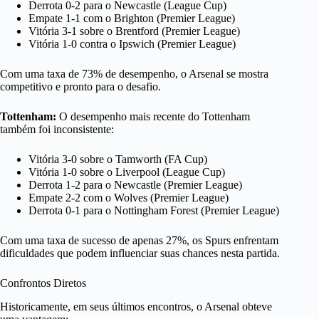
Derrota 0-2 para o Newcastle (League Cup)
Empate 1-1 com o Brighton (Premier League)
Vitória 3-1 sobre o Brentford (Premier League)
Vitória 1-0 contra o Ipswich (Premier League)
Com uma taxa de 73% de desempenho, o Arsenal se mostra
competitivo e pronto para o desafio.
Tottenham:
O desempenho mais recente do Tottenham
também foi inconsistente:
Vitória 3-0 sobre o Tamworth (FA Cup)
Vitória 1-0 sobre o Liverpool (League Cup)
Derrota 1-2 para o Newcastle (Premier League)
Empate 2-2 com o Wolves (Premier League)
Derrota 0-1 para o Nottingham Forest (Premier League)
Com uma taxa de sucesso de apenas 27%, os Spurs enfrentam
dificuldades que podem influenciar suas chances nesta partida.
Confrontos Diretos
Historicamente, em seus últimos encontros, o Arsenal obteve