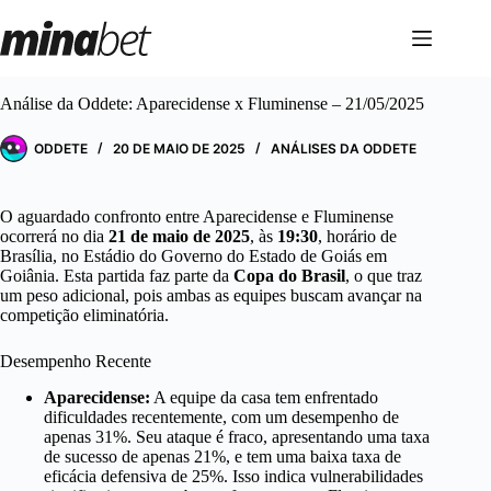
Pular
para
o
conteúdo
Análise da Oddete: Aparecidense x Fluminense – 21/05/2025
ODDETE
20 DE MAIO DE 2025
ANÁLISES DA ODDETE
O aguardado confronto entre Aparecidense e Fluminense
ocorrerá no dia
21 de maio de 2025
, às
19:30
, horário de
Brasília, no Estádio do Governo do Estado de Goiás em
Goiânia. Esta partida faz parte da
Copa do Brasil
, o que traz
um peso adicional, pois ambas as equipes buscam avançar na
competição eliminatória.
Desempenho Recente
Aparecidense:
A equipe da casa tem enfrentado
dificuldades recentemente, com um desempenho de
apenas 31%. Seu ataque é fraco, apresentando uma taxa
de sucesso de apenas 21%, e tem uma baixa taxa de
eficácia defensiva de 25%. Isso indica vulnerabilidades