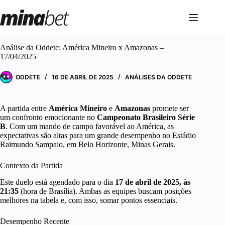
Pular
para
o
conteúdo
Análise da Oddete: América Mineiro x Amazonas –
17/04/2025
ODDETE
16 DE ABRIL DE 2025
ANÁLISES DA ODDETE
A partida entre
América Mineiro
e
Amazonas
promete ser
um confronto emocionante no
Campeonato Brasileiro Série
B
. Com um mando de campo favorável ao América, as
expectativas são altas para um grande desempenho no Estádio
Raimundo Sampaio, em Belo Horizonte, Minas Gerais.
Contexto da Partida
Este duelo está agendado para o dia
17 de abril de 2025, às
21:35
(hora de Brasília). Ambas as equipes buscam posições
melhores na tabela e, com isso, somar pontos essenciais.
Desempenho Recente