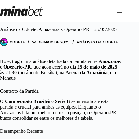
Pular
para
o
conteúdo
Análise da Oddete: Amazonas x Operario-PR – 25/05/2025
ODDETE
24 DE MAIO DE 2025
ANÁLISES DA ODDETE
Hoje, trago uma análise detalhada da partida entre
Amazonas
e
Operario-PR
, que acontecerá no dia
25 de maio de 2025
,
às
21:30
(horário de Brasília), na
Arena da Amazônia
, em
Manaus.
Contexto da Partida
O
Campeonato Brasileiro Série B
se intensifica e esta
partida é crucial para ambas as equipes. Enquanto o
Amazonas luta por melhora em sua posição, o Operario-PR
busca consolidar-se entre os melhores da tabela.
Desempenho Recente