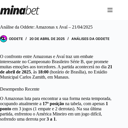
Pular
para
o
conteúdo
Análise da Oddete: Amazonas x Avaí – 21/04/2025
ODDETE
20 DE ABRIL DE 2025
ANÁLISES DA ODDETE
O confronto entre Amazonas e Avaí traz um embate
interessante no Campeonato Brasileiro Série B, que promete
muitas emoções aos torcedores. A partida acontecerá no dia
21
de abril de 2025
, às
18:00
(horário de Brasília), no Estádio
Municipal Carlos Zamith, em Manaus.
Desempenho Recente
O Amazonas luta para encontrar a sua forma nesta temporada,
ocupando atualmente a
17ª posição
na tabela, com apenas
1
ponto
em 3 jogos (1 empate e 2 derrotas). Na sua última
partida, enfrentou o América Mineiro em um jogo difícil,
sofrendo uma derrota por
3 a 1
.