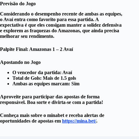
Previsão do Jogo
Considerando o desempenho recente de ambas as equipes,
o Avaí entra como favorito para essa partida. A
expectativa é que eles consigam manter a solidez defensiva
e explorem as fraquezas do Amazonas, que ainda precisa
melhorar seu rendimento.
Palpite Final:
Amazonas 1 – 2 Avaí
Apostando no Jogo
O vencedor da partida:
Avaí
Total de Gols:
Mais de 1.5 gols
Ambas as equipes marcam:
Sim
Aproveite para participar das apostas de forma
responsável. Boa sorte e divirta-se com a partida!
Conheça mais sobre o minabet e receba alertas de
oportunidades de apostas em
https://mina.bet/
.