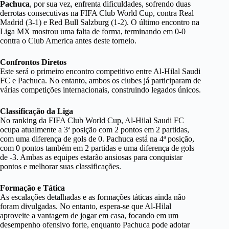
Pachuca
, por sua vez, enfrenta dificuldades, sofrendo duas
derrotas consecutivas na FIFA Club World Cup, contra Real
Madrid (3-1) e Red Bull Salzburg (1-2). O último encontro na
Liga MX mostrou uma falta de forma, terminando em 0-0
contra o Club America antes deste torneio.
Confrontos Diretos
Este será o primeiro encontro competitivo entre Al-Hilal Saudi
FC e Pachuca. No entanto, ambos os clubes já participaram de
várias competições internacionais, construindo legados únicos.
Classificação da Liga
No ranking da FIFA Club World Cup, Al-Hilal Saudi FC
ocupa atualmente a 3ª posição com 2 pontos em 2 partidas,
com uma diferença de gols de 0. Pachuca está na 4ª posição,
com 0 pontos também em 2 partidas e uma diferença de gols
de -3. Ambas as equipes estarão ansiosas para conquistar
pontos e melhorar suas classificações.
Formação e Tática
As escalações detalhadas e as formações táticas ainda não
foram divulgadas. No entanto, espera-se que Al-Hilal
aproveite a vantagem de jogar em casa, focando em um
desempenho ofensivo forte, enquanto Pachuca pode adotar