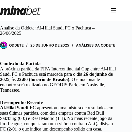
Pular
para
o
conteúdo
Análise da Oddete: Al-Hilal Saudi FC x Pachuca –
26/06/2025
ODDETE
25 DE JUNHO DE 2025
ANÁLISES DA ODDETE
Contexto da Partida
A próxima partida da FIFA Intercontinental Cup entre Al-Hilal
Saudi FC e Pachuca está marcada para o dia
26 de junho de
2025
, às
22:00 (horário de Brasília)
. O emocionante
encontro será realizado no GEODIS Park, em Nashville,
Tennessee.
Desempenho Recente
Al-Hilal Saudi FC
apresentou uma mistura de resultados em
suas últimas partidas, com dois empates contra Red Bull
Salzburg (0-0) e Real Madrid (1-1). No mais recente jogo da
Pro League, conquistaram uma vitória contra o Al-Qadisiyah
FC (2-0), o que indica um desempenho sólido em casa.