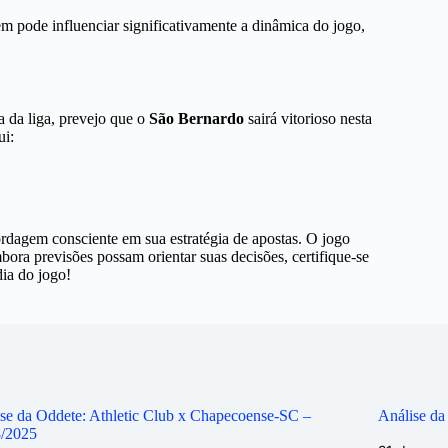
em pode influenciar significativamente a dinâmica do jogo,
a da liga, prevejo que o
São Bernardo
sairá vitorioso nesta
ui:
ordagem consciente em sua estratégia de apostas. O jogo
ora previsões possam orientar suas decisões, certifique-se
dia do jogo!
se da Oddete: Athletic Club x Chapecoense-SC –
Análise da
8/2025