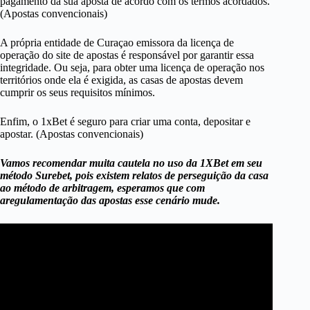
pagamento da sua aposta de acordo com os termos acordados.
(Apostas convencionais)
A própria entidade de Curaçao emissora da licença de
operação do site de apostas é responsável por garantir essa
integridade. Ou seja, para obter uma licença de operação nos
territórios onde ela é exigida, as casas de apostas devem
cumprir os seus requisitos mínimos.
Enfim, o 1xBet é seguro para criar uma conta, depositar e
apostar. (Apostas convencionais)
Vamos recomendar muita cautela no uso da 1XBet em seu
método Surebet, pois existem relatos de perseguição da casa
ao método de arbitragem, esperamos que com
aregulamentação das apostas esse cenário mude.