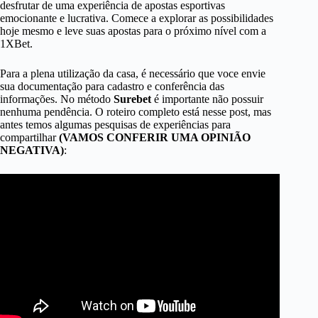
desfrutar de uma experiência de apostas esportivas
emocionante e lucrativa. Comece a explorar as possibilidades
hoje mesmo e leve suas apostas para o próximo nível com a
1XBet.
Para a plena utilização da casa, é necessário que voce envie
sua documentação para cadastro e conferência das
informações. No método
Surebet
é importante não possuir
nenhuma pendência. O roteiro completo está nesse post, mas
antes temos algumas pesquisas de experiências para
compartilhar
(VAMOS CONFERIR UMA OPINIÃO
NEGATIVA)
: