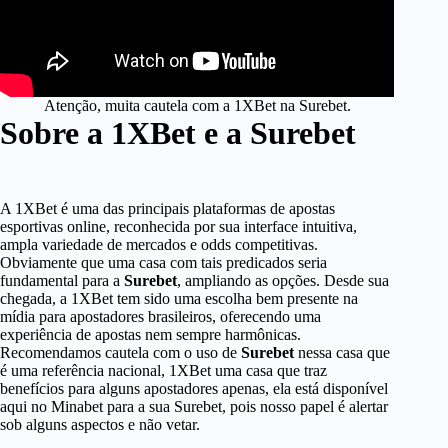
Atenção, muita cautela com a 1XBet na Surebet.
Sobre a 1XBet e a Surebet
A 1XBet é uma das principais plataformas de apostas
esportivas online, reconhecida por sua interface intuitiva,
ampla variedade de mercados e odds competitivas.
Obviamente que uma casa com tais predicados seria
fundamental para a
Surebet
, ampliando as opções. Desde sua
chegada, a 1XBet tem sido uma escolha bem presente na
mídia para apostadores brasileiros, oferecendo uma
experiência de apostas nem sempre harmônicas.
Recomendamos cautela com o uso de
Surebet
nessa casa que
é uma referência nacional, 1XBet uma casa que traz
benefícios para alguns apostadores apenas, ela está disponível
aqui no Minabet para a sua Surebet, pois nosso papel é alertar
sob alguns aspectos e não vetar.