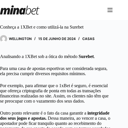
Pular
para
o
conteúdo
Conheça a 1XBet e como utilizá-la na Surebet
WELLINGTON
15 DE JUNHO DE 2024
CASAS
Analisando a 1XBet sob a ótica do método
Surebet
.
Para uma casa de apostas esportivas ser considerada segura,
ela precisa cumprir diversos requisitos mínimos.
Por exemplo, para afirmar que o 1xBet é seguro, é essencial
que ofereça criptografia de ponta em todas as transações
financeiras realizadas no site. Assim, os clientes não têm que
se preocupar com o vazamento dos seus dados.
Outro ponto relevante é o fato da casa garantir a
integridade
dos seus jogos e apostas.
Dessa maneira, ao vencer a casa, o
apostador pode ficar tranquilo quanto ao recebimento do