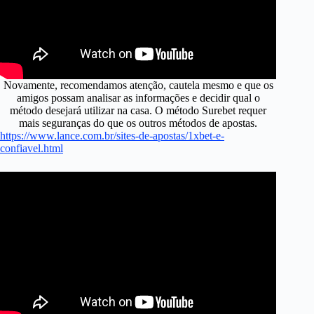
Novamente, recomendamos atenção, cautela mesmo e que os
amigos possam analisar as informações e decidir qual o
método desejará utilizar na casa. O método Surebet requer
mais seguranças do que os outros métodos de apostas.
https://www.lance.com.br/sites-de-apostas/1xbet-e-
confiavel.html