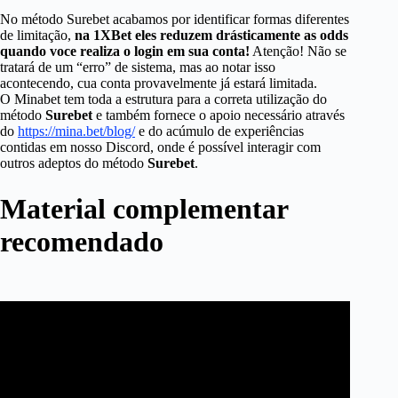
No método Surebet acabamos por identificar formas diferentes
de limitação,
na 1XBet eles reduzem drásticamente as odds
quando voce realiza o login em sua conta!
Atenção! Não se
tratará de um “erro” de sistema, mas ao notar isso
acontecendo, cua conta provavelmente já estará limitada.
O Minabet tem toda a estrutura para a correta utilização do
método
Surebet
e também fornece o apoio necessário através
do
https://mina.bet/blog/
e do acúmulo de experiências
contidas em nosso Discord, onde é possível interagir com
outros adeptos do método
Surebet
.
Material complementar
recomendado