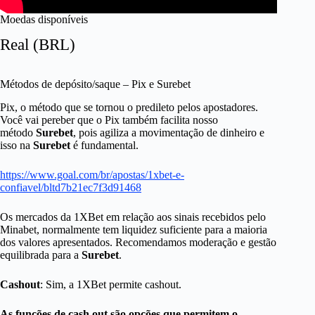
Moedas disponíveis
Real (BRL)
Métodos de depósito/saque – Pix e Surebet
Pix, o método que se tornou o predileto pelos apostadores.
Você vai pereber que o Pix também facilita nosso
método
Surebet
, pois agiliza a movimentação de dinheiro e
isso na
Surebet
é fundamental.
https://www.goal.com/br/apostas/1xbet-e-
confiavel/bltd7b21ec7f3d91468
Os mercados da 1XBet em relação aos sinais recebidos pelo
Minabet, normalmente tem liquidez suficiente para a maioria
dos valores apresentados. Recomendamos moderação e gestão
equilibrada para a
Surebet
.
Cashout
: Sim, a 1XBet permite cashout.
As funções de cash out são opções que permitem o