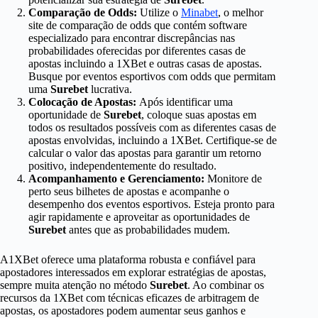
Comparação de Odds:
Utilize o
Minabet
, o melhor
site de comparação de odds que contém software
especializado para encontrar discrepâncias nas
probabilidades oferecidas por diferentes casas de
apostas incluindo a 1XBet e outras casas de apostas.
Busque por eventos esportivos com odds que permitam
uma
Surebet
lucrativa.
Colocação de Apostas:
Após identificar uma
oportunidade de
Surebet
, coloque suas apostas em
todos os resultados possíveis com as diferentes casas de
apostas envolvidas, incluindo a 1XBet. Certifique-se de
calcular o valor das apostas para garantir um retorno
positivo, independentemente do resultado.
Acompanhamento e Gerenciamento:
Monitore de
perto seus bilhetes de apostas e acompanhe o
desempenho dos eventos esportivos. Esteja pronto para
agir rapidamente e aproveitar as oportunidades de
Surebet
antes que as probabilidades mudem.
A1XBet oferece uma plataforma robusta e confiável para
apostadores interessados em explorar estratégias de apostas,
sempre muita atenção no método
Surebet
. Ao combinar os
recursos da 1XBet com técnicas eficazes de arbitragem de
apostas, os apostadores podem aumentar seus ganhos e