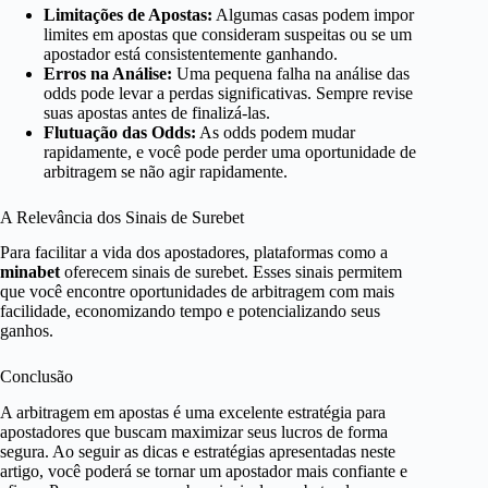
Limitações de Apostas:
Algumas casas podem impor
limites em apostas que consideram suspeitas ou se um
apostador está consistentemente ganhando.
Erros na Análise:
Uma pequena falha na análise das
odds pode levar a perdas significativas. Sempre revise
suas apostas antes de finalizá-las.
Flutuação das Odds:
As odds podem mudar
rapidamente, e você pode perder uma oportunidade de
arbitragem se não agir rapidamente.
A Relevância dos Sinais de Surebet
Para facilitar a vida dos apostadores, plataformas como a
minabet
oferecem sinais de surebet. Esses sinais permitem
que você encontre oportunidades de arbitragem com mais
facilidade, economizando tempo e potencializando seus
ganhos.
Conclusão
A arbitragem em apostas é uma excelente estratégia para
apostadores que buscam maximizar seus lucros de forma
segura. Ao seguir as dicas e estratégias apresentadas neste
artigo, você poderá se tornar um apostador mais confiante e