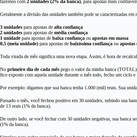
fazemos com
2 unidades (2% da banca)
, para apostas mais confiávei
Geralmente a divisão das unidades também pode se caracterizadas em n
3 unidades
para apostas de
alta confiança
2 unidades
para apostas de
média confiança
1 unidade
para apostas de
baixa confiança
ou
apostas em massa
0,5 (meia unidade)
para apostas de
baixíssima confiança
ou
apostas
Toda virada de mês significa uma nova etapa. Assim, é hora de recalcul
No
primeiro dia de cada mês
pego o valor da minha banca (TOTAL) e
fico exposto com aquela unidade durante o mês todo, fecho um ciclo e
Por exemplo: digamos que sua banca tenha 1.000 (mil) reais. Sua unida
Passado o mês, você fechou positivo em 30 unidades, subindo sua banc
de 13 reais (1% da banca).
De outro lado, se você fechar com 30 unidades negativas, sua banca se
(1% da banca).