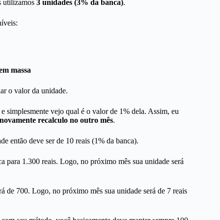
s utilizamos
3 unidades (3% da banca)
.
íveis:
 em massa
ar o valor da unidade.
 simplesmente vejo qual é o valor de 1% dela. Assim, eu
novamente recalculo no outro mês
.
de então deve ser de 10 reais (1% da banca).
a para 1.300 reais. Logo, no próximo mês sua unidade será
rá de 700. Logo, no próximo mês sua unidade será de 7 reais