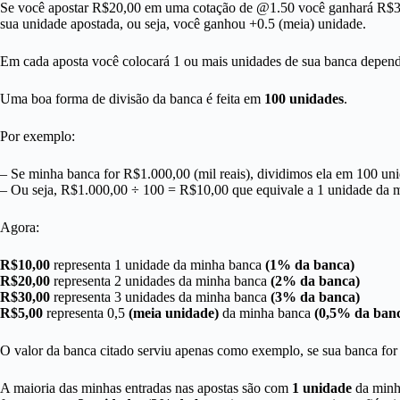
Se você apostar R$20,00 em uma cotação de @1.50 você ganhará R$30
sua unidade apostada, ou seja, você ganhou +0.5 (meia) unidade.
Em cada aposta você colocará 1 ou mais unidades de sua banca depen
Uma boa forma de divisão da banca é feita em
100 unidades
.
Por exemplo:
– Se minha banca for R$1.000,00 (mil reais), dividimos ela em 100 un
– Ou seja, R$1.000,00 ÷ 100 = R$10,00 que equivale a 1 unidade da 
Agora:
R$10,00
representa 1 unidade da minha banca
(1% da banca)
R$20,00
representa 2 unidades da minha banca
(2% da banca)
R$30,00
representa 3 unidades da minha banca
(3% da banca)
R$5,00
representa 0,5
(meia unidade)
da minha banca
(0,5% da ban
O valor da banca citado serviu apenas como exemplo, se sua banca for
A maioria das minhas entradas nas apostas são com
1 unidade
da minh