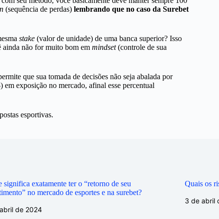
do com seu método, você basicamente deve manter sempre 100
n
(sequência de perdas)
lembrando que no caso da Surebet
 mesma
stake
(valor de unidade) de uma banca superior? Isso
cê ainda não for muito bom em
mindset
(controle de sua
permite que sua tomada de decisões não seja abalada por
) em exposição no mercado, afinal esse percentual
ostas esportivas.
 significa exatamente ter o “retorno de seu
Quais os r
timento” no mercado de esportes e na surebet?
3 de abril
abril de 2024