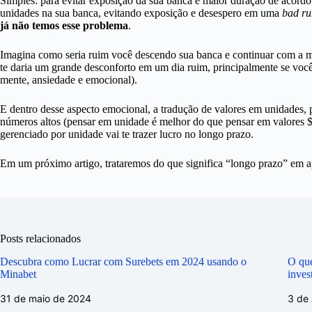
Simples: para evitar exposição da sua banca e maior duração de acor
unidades na sua banca, evitando exposição e desespero em uma
bad ru
já não temos esse problema
.
Imagina como seria ruim você descendo sua banca e continuar com a
te daria um grande desconforto em um dia ruim, principalmente se vo
mente, ansiedade e emocional).
E dentro desse aspecto emocional, a tradução de valores em unidades, 
números altos (pensar em unidade é melhor do que pensar em valores $
gerenciado por unidade vai te trazer lucro no longo prazo.
Em um próximo artigo, trataremos do que significa “longo prazo” em ap
Posts relacionados
Descubra como Lucrar com Surebets em 2024 usando o
O que
Minabet
inves
31 de maio de 2024
3 de 