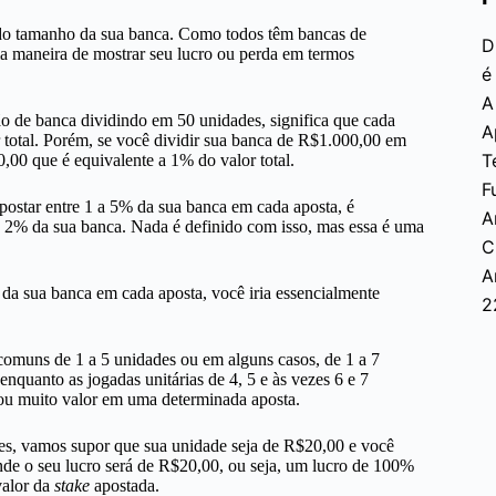
 do tamanho da sua banca. Como todos têm bancas de
D
ma maneira de mostrar seu lucro ou perda em termos
é
A
o de banca dividindo em 50 unidades, significa que cada
A
 total. Porém, se você dividir sua banca de R$1.000,00 em
T
,00 que é equivalente a 1% do valor total.
F
postar entre 1 a 5% da sua banca em cada aposta, é
A
 2% da sua banca. Nada é definido com isso, mas essa é uma
C
A
da sua banca em cada aposta, você iria essencialmente
2
comuns de 1 a 5 unidades ou em alguns casos, de 1 a 7
enquanto as jogadas unitárias de 4, 5 e às vezes 6 e 7
rou muito valor em uma determinada aposta.
s, vamos supor que sua unidade seja de R$20,00 e você
e o seu lucro será de R$20,00, ou seja, um lucro de 100%
valor da
stake
apostada.